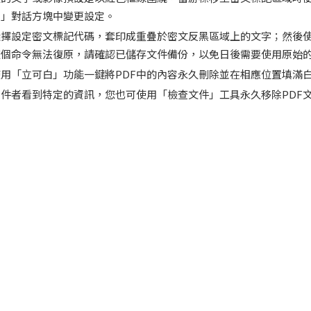
容」對話方塊中變更設定。
選擇設定密文標記代碼，套印成重疊於密文反黑區域上的文字；然後
這個命令無法復原，請確認已儲存文件備份，以免日後需要使用原始
用「立可白」功能一鍵將PDF中的內容永久刪除並在相應位置填滿
件者看到特定的資訊，您也可使用「檢查文件」工具永久移除PDF