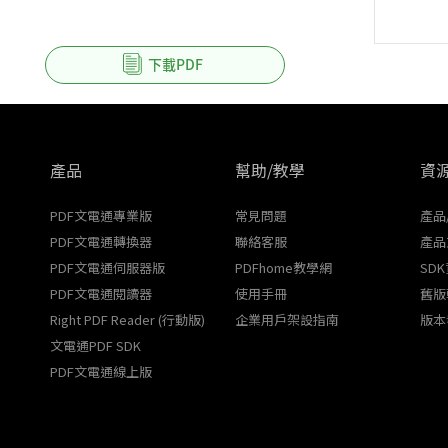
下載PDF
產品
幫助/教學
資
PDF文電通專業版
常見問題
產品
PDF文電通轉換器
聯絡客服
產品
PDF文電通伺服器版
PDFhome教學網
SD
PDF文電通閱讀器
使用手冊
舊版
Right PDF Reader (行動版)
企業用戶架設指南
版本
文電通PDF SDK
PDF文電通線上版