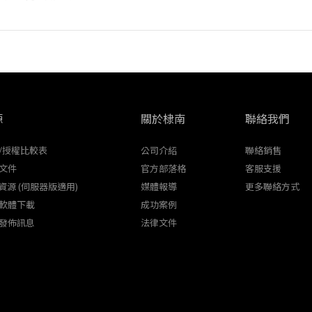
源
關於棣南
聯絡我們
/授權比較表
公司介紹
聯絡銷售
文件
官方部落格
客服支援
K資源 (伺服器版適用)
媒體報導
更多聯絡方式
軟體下載
成功案例
發佈訊息
法律文件