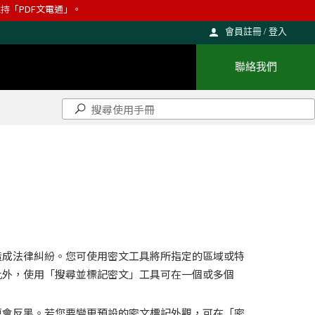
則維持「PDF文電通」。
會員註冊 / 登入
聯絡我們
造成法律糾紛。您可使用密文工具將所指定的區域或特
此外，使用「搜尋並標記密文」工具可在一個或多個
便會反黑。若您要變更預設的密文標記外觀，可在「密