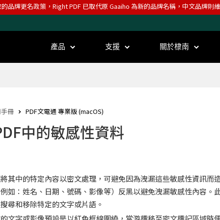
效的品牌更名政策，Right PDF 已取代原 Gaaiho 為新的品牌名稱，中文品牌
產品
支援
關於棣南
用手冊
PDF文電通 專業版 (macOS)
PDF中的敏感性資料
前將其中的特定內容以密文處理，可避免因為洩漏這些敏感性資訊而
（例如：姓名、日期、號碼、影像等）反黑以避免洩漏敏感性內容。
中搜尋和移除特定的文字或片語。
文的文字或影像預設是以紅色框線圍繞，當游標移至密文標記區域時