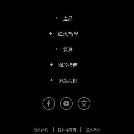
產品
幫助/教學
PDF文電通專業版
資源
常見問題
PDF文電通轉換器
關於棣南
產品/授權比較表
聯絡客服
PDF文電通伺服器版
聯絡我們
公司介紹
產品文件
PDFhome教學網
PDF文電通閱讀器
聯絡銷售
官方部落格
SDK資源 (伺服器版適用)
使用手冊
Right PDF Reader (行動版)
客服支援
媒體報導
舊版軟體下載
企業用戶架設指南
文電通PDF SDK
使用條款
隱私權聲明
退款政策