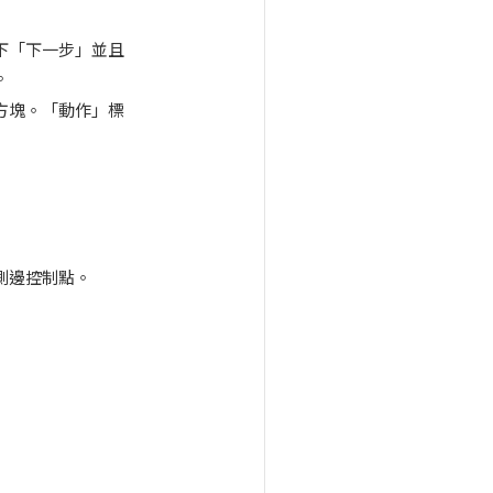
下「下一步」並且
。
方塊。「動作」標
側邊控制點。