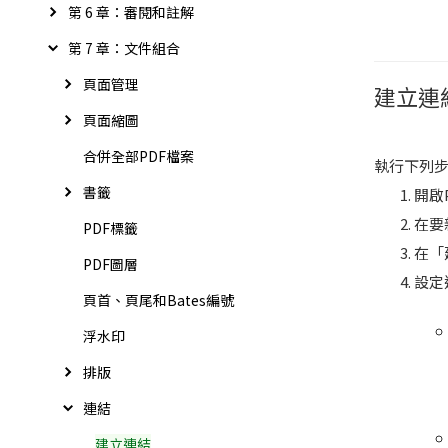
第 6 章：審閱和註解
第 7 章：文件組合
頁面管理
建立連
頁面縮圖
合併全部PDF檔案
執行下列步
書籤
開啟
在要
PDF標籤
在「
PDF圖層
設定
頁首、頁尾和Bates編號
浮水印
排版
連結
建立連結