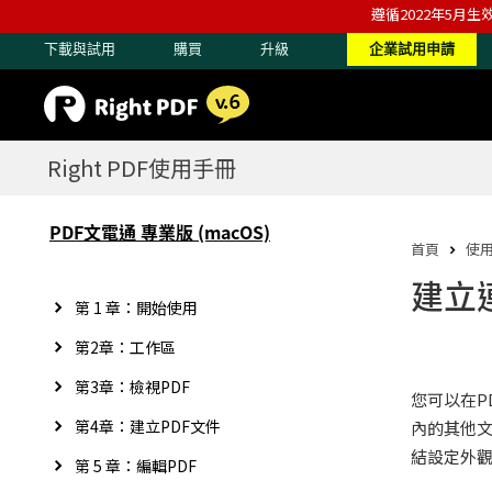
遵循2022年5月生
下載與試用
購買
升級
企業試用申請
Right PDF使用手冊
PDF文電通 專業版 (macOS)
首頁
使
建立
第 1 章：開始使用
第2章：工作區
第3章：檢視PDF
您可以在P
第4章：建立PDF文件
內的其他文
結設定外
第 5 章：編輯PDF