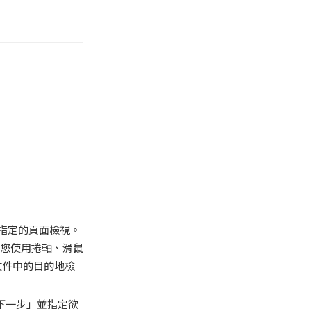
所指定的頁面檢視。
示您使用捲軸、滑鼠
F文件中的目的地檢
下一步」並指定欲