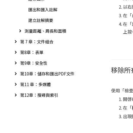
以右
匯出和匯入註解
在「
建立註解摘要
在「
測量距離、周長和面積
上按
第 7 章：文件組合
第8章：表單
第9章：安全性
移除所
第10章：儲存和匯出PDF文件
第11 章：多媒體
使用「檢查
第12章：搜尋與索引
開啓
在「
出現