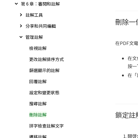
第 6 章：審閱和註解
註解工具
刪除一
分享和共同編輯
管理註解
在PDF文
檢視註解
在文
更改註解排序方式
按一
篩選顯示的註解
在「
回覆註解
設定和變更狀態
搜尋註解
鎖定註
刪除註解
拼字檢查註解文字
開啓
遷移註解