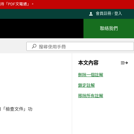
則維持「PDF文電通」。
會員註冊 / 登入
聯絡我們
本文內容
刪除一個註解
鎖定註解
移除所有註解
用「檢查文件」功