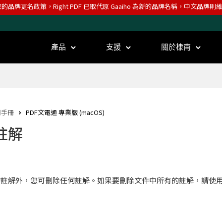
效的品牌更名政策，Right PDF 已取代原 Gaaiho 為新的品牌名稱，中文品牌
產品
支援
關於棣南
用手冊
PDF文電通 專業版 (macOS)
註解
的註解外，您可刪除任何註解。如果要刪除文件中所有的註解，請使