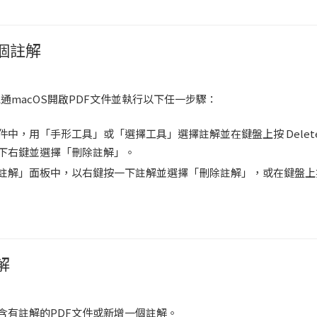
個註解
電通macOS開啟PDF文件並執行以下任一步驟：
件中，用「手形工具」或「選擇工具」選擇註解並在鍵盤上按 Delet
下右鍵並選擇「刪除註解」。
註解」面板中，以右鍵按一下註解並選擇「刪除註解」，或在鍵盤上按 D
解
含有註解的PDF文件或新增一個註解。