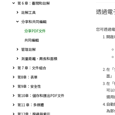
第 6 章：審閱和註解
透過電
註解工具
分享和共同編輯
您可透過
分享PDF文件
開啟
共同編輯
管理註解
測量距離、周長和面積
第 7 章：文件組合
在「
面」
第8章：表單
在「
第9章：安全性
可以
第10章：儲存和匯出PDF文件
選用
自動
第11 章：多媒體
為郵
第12章：搜尋與索引