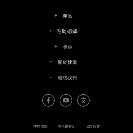
產品
幫助/教學
PDF文電通專業版
資源
常見問題
PDF文電通轉換器
關於棣南
產品/授權比較表
聯絡客服
PDF文電通伺服器版
聯絡我們
公司介紹
產品文件
PDFhome教學網
PDF文電通閱讀器
聯絡銷售
官方部落格
SDK資源 (伺服器版適用)
使用手冊
Right PDF Reader (行動版)
客服支援
媒體報導
舊版軟體下載
企業用戶架設指南
文電通PDF SDK
使用條款
隱私權聲明
退款政策
更多聯絡方式