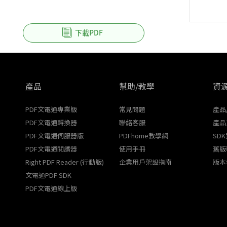
下載PDF
產品
幫助/教學
資
PDF文電通專業版
常見問題
產品
PDF文電通轉換器
聯絡客服
產品
PDF文電通伺服器版
PDFhome教學網
SD
PDF文電通閱讀器
使用手冊
舊版
Right PDF Reader (行動版)
企業用戶架設指南
版本
文電通PDF SDK
PDF文電通線上版