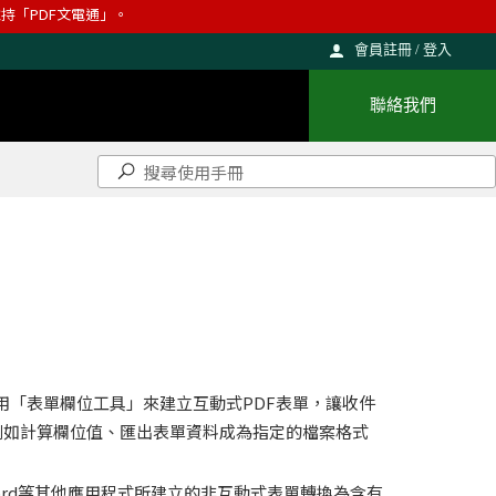
則維持「PDF文電通」。
會員註冊 / 登入
聯絡我們
使用「表單欄位工具」來建立互動式PDF表單，讓收件
例如計算欄位值、匯出表單資料成為指定的檔案格式
ord等其他應用程式所建立的非互動式表單轉換為含有