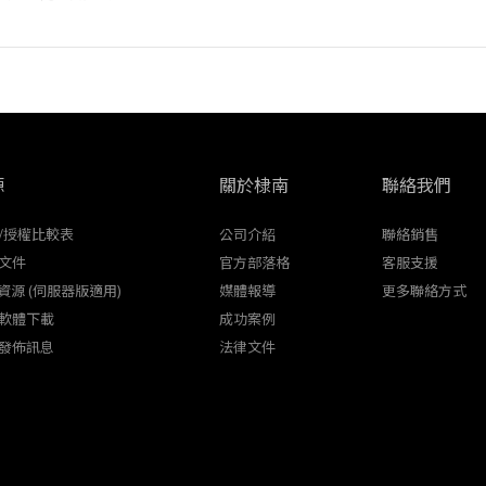
源
關於棣南
聯絡我們
/授權比較表
公司介紹
聯絡銷售
文件
官方部落格
客服支援
K資源 (伺服器版適用)
媒體報導
更多聯絡方式
軟體下載
成功案例
發佈訊息
法律文件