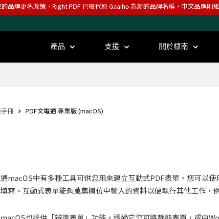
效的品牌更名政策，Right PDF 已取代原 Gaaiho 為新的品牌名稱，中文品牌
產品
支援
關於棣南
用手冊
PDF文電通 專業版 (macOS)
電通macOS中有多種工具可供您用來建立互動式PDF表單。您可以
地填寫。互動式表單能夠蒐集欄位中輸入的資料以便執行其他工作，
通macOS也提供「辨識表單」功能。透過它您可將靜態表單，或由W