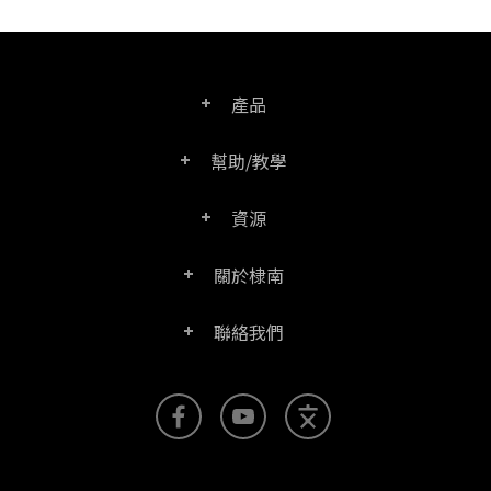
產品
幫助/教學
PDF文電通專業版
資源
常見問題
PDF文電通轉換器
關於棣南
產品/授權比較表
聯絡客服
PDF文電通伺服器版
聯絡我們
公司介紹
產品文件
PDFhome教學網
PDF文電通閱讀器
聯絡銷售
官方部落格
SDK資源 (伺服器版適用)
使用手冊
Right PDF Reader (行動版)
客服支援
媒體報導
舊版軟體下載
企業用戶架設指南