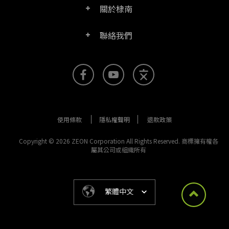
關於棣南
產品/授權比較表
聯絡客服
PDF文電通伺服器版
聯絡我們
公司介紹
產品文件
PDFhome教學網
PDF文電通閱讀器
聯絡銷售
官方部落格
SDK資源 (伺服器版適用)
使用手冊
Right PDF Reader (行動版)
客服支援
媒體報導
舊版軟體下載
企業用戶架設指南
文電通PDF SDK
使用條款
隱私權聲明
退款政策
更多聯絡方式
成功案例
版本發佈訊息
PDF文電通線上版
Copyright © 2026 ZEON Corporation All Rights Reserved. 商標擁有權各
屬其公司或組織所有
法律文件