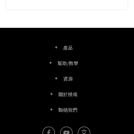
產品
幫助/教學
PDF文電通專業版
資源
常見問題
PDF文電通轉換器
關於棣南
產品/授權比較表
聯絡客服
PDF文電通伺服器版
聯絡我們
公司介紹
產品文件
PDFhome教學網
PDF文電通閱讀器
聯絡銷售
官方部落格
SDK資源 (伺服器版適用)